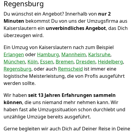
Regensburg
Du wünschst ein Angebot? Innerhalb von
nur 2
Minuten
bekommst Du von uns der Umzugsfirma aus
Kaiserslautern ein
unverbindliches Angebot
, das Dich
überzeugen wird.
Ein Umzug von Kaiserslautern nach zum Beispiel
Erlangen
oder
Hamburg
,
Mannheim
,
Karlsruhe
,
München
,
Köln
,
Essen
,
Bremen
,
Dresden
,
Heidelberg
,
Regensburg
, oder auch
Remscheid
ist immer eine
logistische Meisterleistung, die von Profis ausgeführt
werden sollte.
Wir haben
seit
13 Jahren Erfahrungen sammeln
können
, die uns niemand mehr nehmen kann. Wir
haben fast alle Umzugssituation schon durchlebt und
unzählige Umzüge bereits ausgeführt.
Gerne begleiten wir auch Dich auf Deiner Reise in Deine