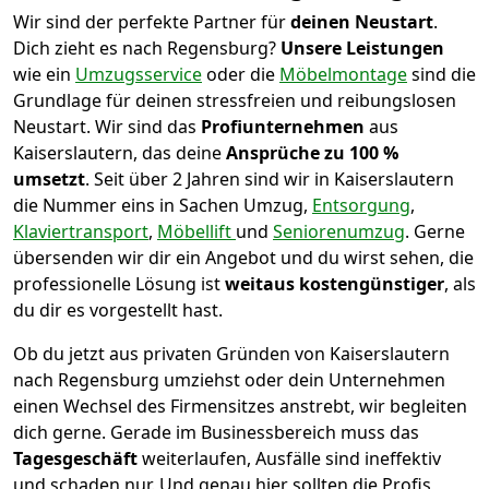
Wir sind der perfekte Partner für
deinen Neustart
.
Dich zieht es nach Regensburg?
Unsere Leistungen
wie ein
Umzugsservice
oder die
Möbelmontage
sind die
Grundlage für deinen stressfreien und reibungslosen
Neustart.
Wir sind das
Profiunternehmen
aus
Kaiserslautern, das deine
Ansprüche zu 100 %
umsetzt
. Seit über 2 Jahren sind wir in Kaiserslautern
die Nummer eins in Sachen Umzug,
Entsorgung
,
Klaviertransport
,
Möbellift
und
Seniorenumzug
.
Gerne
übersenden wir dir ein Angebot und du wirst sehen, die
professionelle Lösung ist
weitaus kostengünstiger
, als
du dir es vorgestellt hast.
Ob du jetzt aus privaten Gründen von Kaiserslautern
nach Regensburg umziehst oder dein Unternehmen
einen Wechsel des Firmensitzes anstrebt, wir begleiten
dich gerne. Gerade im Businessbereich muss das
Tagesgeschäft
weiterlaufen, Ausfälle sind ineffektiv
und schaden nur. Und genau hier sollten die Profis