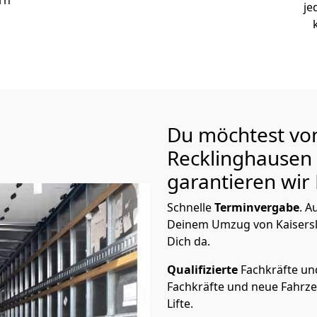
rn
je
Du möchtest von
Recklinghausen
garantieren wir 
Schnelle
Terminvergabe
.
Au
Deinem Umzug von Kaisersla
Dich da.
Qualifizierte
Fachkräfte u
Fachkräfte und neue Fahrze
Lifte.