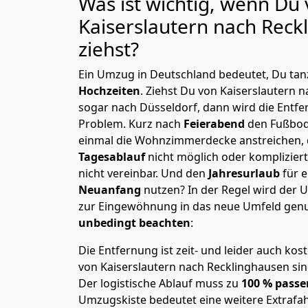
Was ist wichtig, wenn Du
Kaiserslautern nach Reck
ziehst?
Ein Umzug in Deutschland bedeutet, Du tanz
Hochzeiten
. Ziehst Du von Kaiserslautern 
sogar nach Düsseldorf, dann wird die Entfe
Problem.
Kurz nach
Feierabend
den Fußbod
einmal die Wohnzimmerdecke anstreichen, da
Tagesablauf
nicht möglich oder komplizier
nicht vereinbar. Und den
Jahresurlaub
für 
Neuanfang
nutzen? In der Regel wird der
zur Eingewöhnung in das neue Umfeld genu
unbedingt beachten
:
Die Entfernung ist zeit- und leider auch kos
von Kaiserslautern nach Recklinghausen sind
Der logistische Ablauf muss zu
100 % passe
Umzugskiste bedeutet eine weitere Extrafahr