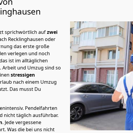
 von
linghausen
t sprichwörtlich auf
zwei
nach Recklinghausen oder
rnung das erste große
en verlegen und noch
s ist im alltäglichen
t.
Arbeit und Umzug sind so
einen
stressigen
 Urlaub nach einem Umzug
tzt. Das musst Du
tenintensiv. Pendelfahrten
 nicht täglich ausführbar.
n
. Jede vergessene
t. Was die bei uns nicht