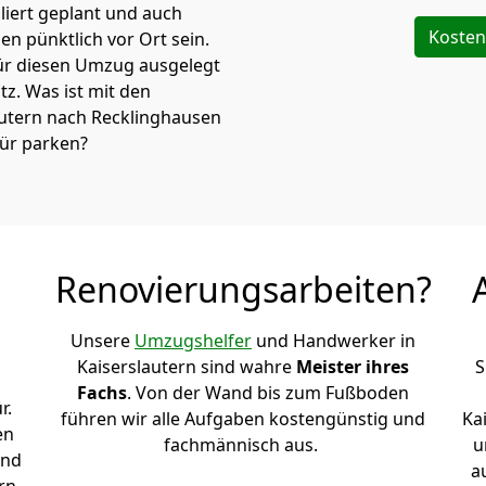
iert geplant und auch
Kosten
n pünktlich vor Ort sein.
ür diesen Umzug ausgelegt
atz. Was ist mit den
autern nach Recklinghausen
tür parken?
Renovierungsarbeiten?
Unsere
Umzugshelfer
und Handwerker in
Kaiserslautern sind wahre
Meister ihres
S
Fachs
. Von der Wand bis zum Fußboden
r.
führen wir alle Aufgaben kostengünstig und
Ka
en
fachmännisch aus.
u
und
a