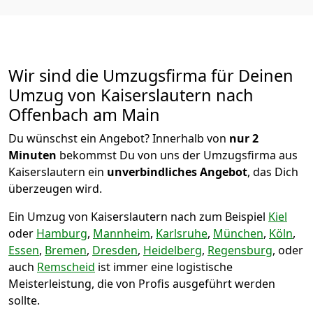
Wir sind die Umzugsfirma für Deinen
Umzug von Kaiserslautern nach
Offenbach am Main
Du wünschst ein Angebot? Innerhalb von
nur 2
Minuten
bekommst Du von uns der Umzugsfirma aus
Kaiserslautern ein
unverbindliches Angebot
, das Dich
überzeugen wird.
Ein Umzug von Kaiserslautern nach zum Beispiel
Kiel
oder
Hamburg
,
Mannheim
,
Karlsruhe
,
München
,
Köln
,
Essen
,
Bremen
,
Dresden
,
Heidelberg
,
Regensburg
, oder
auch
Remscheid
ist immer eine logistische
Meisterleistung, die von Profis ausgeführt werden
sollte.