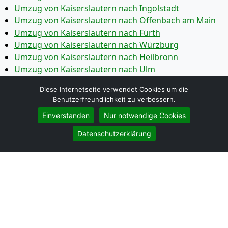
Umzug von Kaiserslautern nach Ingolstadt
Umzug von Kaiserslautern nach Offenbach am Main
Umzug von Kaiserslautern nach Fürth
Umzug von Kaiserslautern nach Würzburg
Umzug von Kaiserslautern nach Heilbronn
Umzug von Kaiserslautern nach Ulm
Umzug von Kaiserslautern nach Pforzheim
Diese Internetseite verwendet Cookies um die
Umzug von Kaiserslautern nach Wolfsburg
Benutzerfreundlichkeit zu verbessern.
Umzug von Kaiserslautern nach Bottrop
Einverstanden
Nur notwendige Cookies
Umzug von Kaiserslautern nach Göttingen
Umzug von Kaiserslautern nach Reutlingen
Datenschutzerklärung
Umzug von Kaiserslautern nach Bremer­haven
Umzug von Kaiserslautern nach Koblenz
Umzug von Kaiserslautern nach Erlangen
Umzug von Kaiserslautern nach Bergisch Gladbach
Umzug von Kaiserslautern nach Remscheid
Umzug von Kaiserslautern nach Jena
Umzug von Kaiserslautern nach Recklinghausen